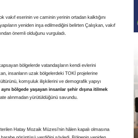
k vakıf eserinin ve caminin yerinin ortadan kalktığını
pıların yeniden inşa edilmediğini belirten Çalışkan, vakıf
ından önemli olduğunu vurguladı.
 kapsayan bölgelerde vatandaşların kendi evlerini
şkan, insanların uzak bölgelerdeki TOKİ projelerine
kültürünü, komşuluk ilişkilerini ve demografik yapıyı
r aynı bölgede yaşayan insanlar şehir dışına itilmek
kkate alınmadan yürütüldüğünü savundu.
sterilen Hatay Mozaik Müzesi’nin hâlen kapalı olmasına
 harabe görüntüsü verdiğini söyledi. Bölgenin yeniden