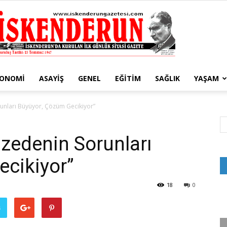
KONOMI
ASAYIŞ
GENEL
EĞITIM
SAĞLIK
YAŞAM
İskenderun
unları Büyüyor, Çözüm Gecikiyor”
zedenin Sorunları
ecikiyor”
Gazetesi
18
0
ş