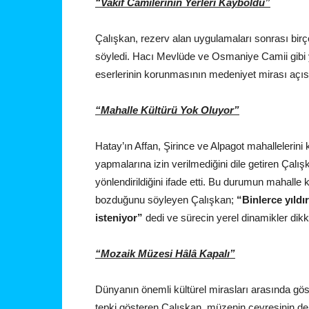
“Vakıf Camilerinin Yerleri Kayboldu”
Çalışkan, rezerv alan uygulamaları sonrası birço
söyledi. Hacı Mevlüde ve Osmaniye Camii gibi ya
eserlerinin korunmasının medeniyet mirası açıs
“Mahalle Kültürü Yok Oluyor”
Hatay’ın Affan, Şirince ve Alpagot mahallelerini
yapmalarına izin verilmediğini dile getiren Çalı
yönlendirildiğini ifade etti. Bu durumun mahalle 
bozduğunu söyleyen Çalışkan;
“Binlerce yıldı
isteniyor”
dedi ve sürecin yerel dinamikler di
“Mozaik Müzesi Hâlâ Kapalı”
Dünyanın önemli kültürel mirasları arasında gö
tepki gösteren Çalışkan, müzenin çevresinin de