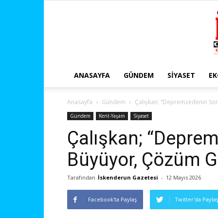
ANASAYFA
GÜNDEM
SIYASET
E
Anasayfa
Gündem
Çalışkan; “Depremzedenin Sor
Gündem
Kent-Yaşam
Siyaset
Çalışkan; “Deprem
Büyüyor, Çözüm G
Tarafından
İskenderun Gazetesi
-
12 Mayıs 2026
Facebook'ta Paylaş
Twitter'da Payla