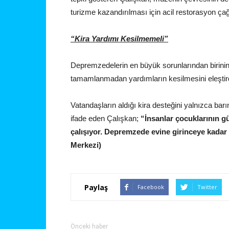
turizme kazandırılması için acil restorasyon ça
“Kira Yardımı Kesilmemeli”
Depremzedelerin en büyük sorunlarından birinin k
tamamlanmadan yardımların kesilmesini eleştird
Vatandaşların aldığı kira desteğini yalnızca barın
ifade eden Çalışkan;
“İnsanlar çocuklarının gü
çalışıyor. Depremzede evine girinceye kadar 
Merkezi)
Paylaş
Facebook
Twitter
Önceki haber