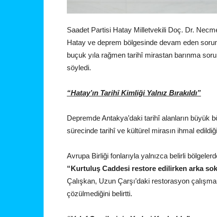
Saadet Partisi Hatay Milletvekili Doç. Dr. Ne
Hatay ve deprem bölgesinde devam eden sorunl
buçuk yıla rağmen tarihî mirastan barınma soru
söyledi.
“Hatay’ın Tarihî Kimliği Yalnız Bırakıldı”
Depremde Antakya’daki tarihî alanların büyük b
sürecinde tarihî ve kültürel mirasın ihmal edildiğin
Avrupa Birliği fonlarıyla yalnızca belirli bölgele
“Kurtuluş Caddesi restore edilirken arka soka
Çalışkan, Uzun Çarşı’daki restorasyon çalışmal
çözülmediğini belirtti.