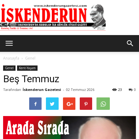
İskenderun
Anasayfa
Genel
Genel
Kent-Yaşam
Beş Temmuz
Gazetesi
Tarafından
İskenderun Gazetesi
-
02 Temmuz 2026
23
0