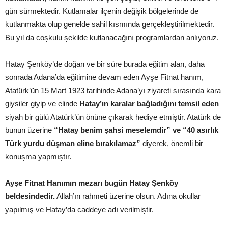
gün sürmektedir. Kutlamalar ilçenin değişik bölgelerinde de
kutlanmakta olup genelde sahil kısmında gerçekleştirilmektedir.
Bu yıl da coşkulu şekilde kutlanacağını programlardan anlıyoruz.
Hatay Şenköy’de doğan ve bir süre burada eğitim alan, daha
sonrada Adana’da eğitimine devam eden Ayşe Fitnat hanım,
Atatürk’ün 15 Mart 1923 tarihinde Adana’yı ziyareti sırasında kara
giysiler giyip ve elinde
Hatay’ın karalar bağladığını temsil eden
siyah bir gülü Atatürk’ün önüne çıkarak hediye etmiştir. Atatürk de
bunun üzerine
“Hatay benim şahsi meselemdir” ve “40 asırlık
Türk yurdu düşman eline bırakılamaz”
diyerek, önemli bir
konuşma yapmıştır.
Ayşe Fitnat Hanımın mezarı bugün Hatay Şenköy
beldesindedir.
Allah’ın rahmeti üzerine olsun. Adına okullar
yapılmış ve Hatay’da caddeye adı verilmiştir.