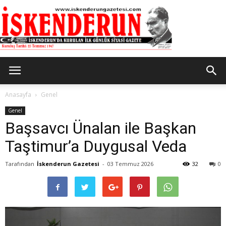
İskenderun
Anasayfa
Genel
Genel
Başsavcı Ünalan ile Başkan
Gazetesi
Taştimur’a Duygusal Veda
Tarafından
İskenderun Gazetesi
-
03 Temmuz 2026
32
0