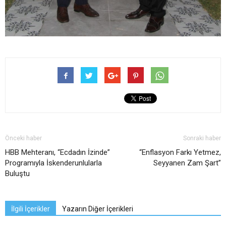
Önceki haber
Sonraki haber
HBB Mehteranı, “Ecdadın İzinde”
“Enflasyon Farkı Yetmez,
Programıyla İskenderunlularla
Seyyanen Zam Şart”
Buluştu
İlgili İçerikler
Yazarın Diğer İçerikleri