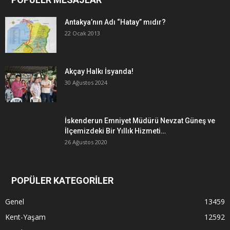
Antakya’nın Adı “Hatay” mıdır?
22 Ocak 2013
Akçay Halkı İsyanda!
30 Ağustos 2024
İskenderun Emniyet Müdürü Nevzat Güneş ve
İlçemizdeki Bir Yıllık Hizmeti…
26 Ağustos 2020
POPÜLER KATEGORİLER
Genel
13459
Kent-Yaşam
12592