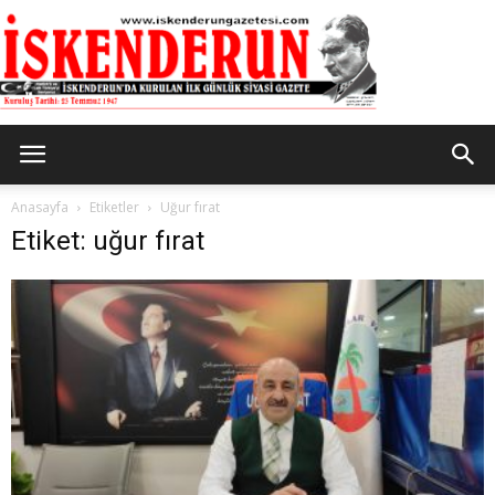
İskenderun
Anasayfa
Etiketler
Uğur fırat
Etiket: uğur fırat
Gazetesi