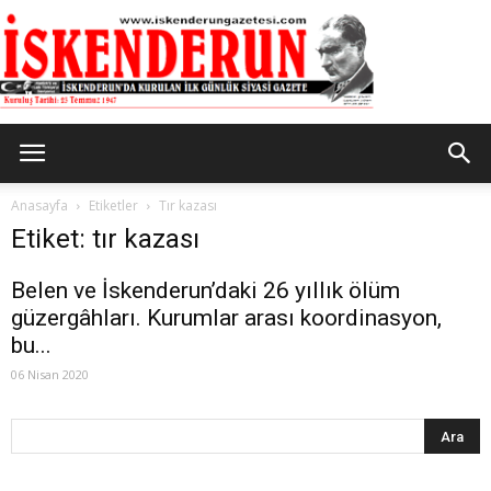
İskenderun
Anasayfa
Etiketler
Tır kazası
Etiket: tır kazası
Gazetesi
Belen ve İskenderun’daki 26 yıllık ölüm
güzergâhları. Kurumlar arası koordinasyon,
bu...
06 Nisan 2020