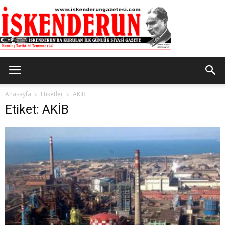
İskenderun
Anasayfa
Etiketler
AKİB
Etiket: AKİB
Gazetesi