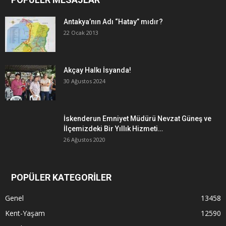
Antakya’nın Adı “Hatay” mıdır?
22 Ocak 2013
Akçay Halkı İsyanda!
30 Ağustos 2024
İskenderun Emniyet Müdürü Nevzat Güneş ve
İlçemizdeki Bir Yıllık Hizmeti…
26 Ağustos 2020
POPÜLER KATEGORİLER
Genel
13458
Kent-Yaşam
12590